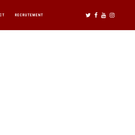
CT
RECRUTEMENT
 18.22.54