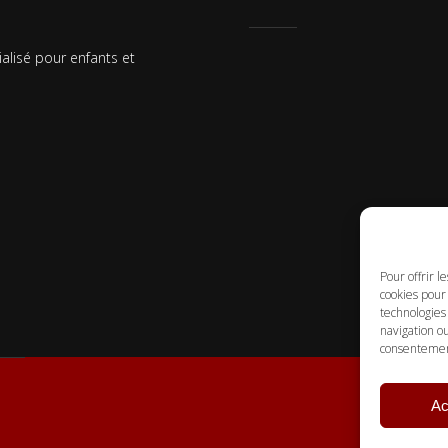
ialisé pour enfants et
Pour offrir l
cookies pour 
technologies
navigation ou
consentement 
Ac