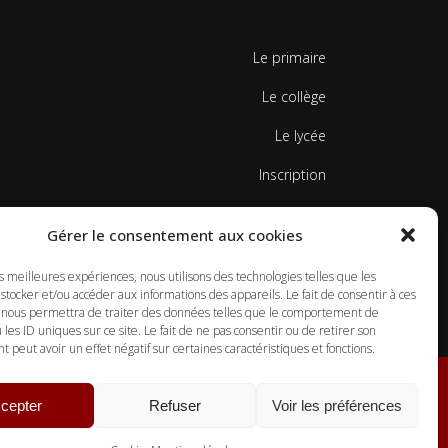
Le primaire
Le collège
Le lycée
Inscription
Contacts
Gérer le consentement aux cookies
Mentions légales
es meilleures expériences, nous utilisons des technologies telles que les
Politique de cookies
stocker et/ou accéder aux informations des appareils. Le fait de consentir à ces
 nous permettra de traiter des données telles que le comportement de
 les ID uniques sur ce site. Le fait de ne pas consentir ou de retirer son
peut avoir un effet négatif sur certaines caractéristiques et fonctions.
cepter
Refuser
Voir les préférences