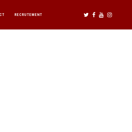
CT
RECRUTEMENT
12.49.57