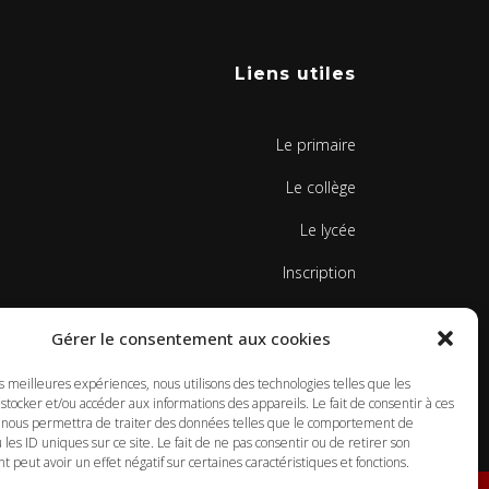
Liens utiles
Le primaire
Le collège
Le lycée
Inscription
Contacts
Gérer le consentement aux cookies
Mentions légales
es meilleures expériences, nous utilisons des technologies telles que les
Politique de cookies
stocker et/ou accéder aux informations des appareils. Le fait de consentir à ces
 nous permettra de traiter des données telles que le comportement de
 les ID uniques sur ce site. Le fait de ne pas consentir ou de retirer son
peut avoir un effet négatif sur certaines caractéristiques et fonctions.