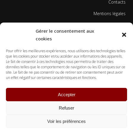
Contacts
Mentions légales
Politique de cookies
Gérer le consentement aux
cookies
Pour offrir les meilleures expériences, nous utilisons des technologies telles
que les cookies pour stocker et/ou accéder aux informations des appareils.
Le fait de consentir à ces technologies nous permettra de traiter des
données telles que le comportement de navigation ou les ID uniques sur ce
© Copyright Ecole Georges Gusdorf 2017
site. Le fait de ne pas consentir ou de retirer son consentement peut avoir
un effet négatif sur certaines caractéristiques et fonctions.
Accepter
Refuser
Voir les préférences