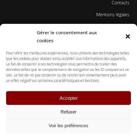
Contacts
Mentions légales
Politique de cookies
Gérer le consentement aux
cookies
Pour offrir les meilleures expériences, nous utilisons des technologies telles
que les cookies pour stocker et/ou accéder aux informations des appareils.
Le fait de consentir à ces technologies nous permettra de traiter des
données telles que le comportement de navigation ou les ID uniques sur ce
© Copyright Ecole Georges Gusdorf 2017
site. Le fait de ne pas consentir ou de retirer son consentement peut avoir
un effet négatif sur certaines caractéristiques et fonctions.
Accepter
Refuser
Voir les préférences