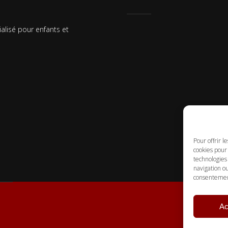
ialisé pour enfants et
Pour offrir l
cookies pour 
technologies
navigation ou
consentement 
Ac