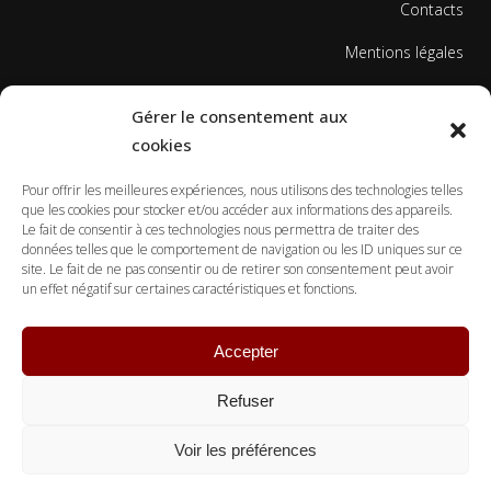
Contacts
Mentions légales
Politique de cookies
Gérer le consentement aux
cookies
Pour offrir les meilleures expériences, nous utilisons des technologies telles
que les cookies pour stocker et/ou accéder aux informations des appareils.
Le fait de consentir à ces technologies nous permettra de traiter des
données telles que le comportement de navigation ou les ID uniques sur ce
© Copyright Ecole Georges Gusdorf 2017
site. Le fait de ne pas consentir ou de retirer son consentement peut avoir
un effet négatif sur certaines caractéristiques et fonctions.
Accepter
Refuser
Voir les préférences