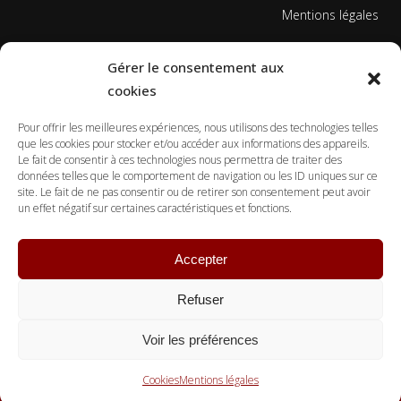
Mentions légales
Politique de cookies
Gérer le consentement aux
cookies
Pour offrir les meilleures expériences, nous utilisons des technologies telles
que les cookies pour stocker et/ou accéder aux informations des appareils.
Le fait de consentir à ces technologies nous permettra de traiter des
données telles que le comportement de navigation ou les ID uniques sur ce
© Copyright Ecole Georges Gusdorf 2017
site. Le fait de ne pas consentir ou de retirer son consentement peut avoir
un effet négatif sur certaines caractéristiques et fonctions.
Accepter
Refuser
Voir les préférences
Cookies
Mentions légales