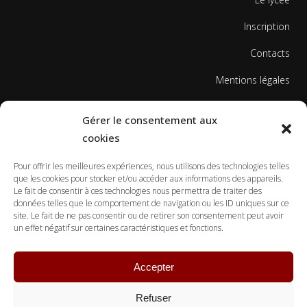
Inscription
Contacts
Mentions légales
Politique de cookies
Gérer le consentement aux
cookies
Pour offrir les meilleures expériences, nous utilisons des technologies telles
que les cookies pour stocker et/ou accéder aux informations des appareils.
Le fait de consentir à ces technologies nous permettra de traiter des
données telles que le comportement de navigation ou les ID uniques sur ce
© Copyright Ecole Georges Gusdorf 2017
site. Le fait de ne pas consentir ou de retirer son consentement peut avoir
un effet négatif sur certaines caractéristiques et fonctions.
Accepter
Refuser