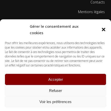
Contacts
Mentions légales
Politique de cookies
Gérer le consentement aux
cookies
Pour offrir les meilleures expériences, nous utilisons des technologies telles
que les cookies pour stocker et/ou accéder aux informations des appareils.
Le fait de consentir à ces technologies nous permettra de traiter des
données telles que le comportement de navigation ou les ID uniques sur ce
© Copyright Ecole Georges Gusdorf 2017
site. Le fait de ne pas consentir ou de retirer son consentement peut avoir
un effet négatif sur certaines caractéristiques et fonctions.
Accepter
Refuser
Voir les préférences