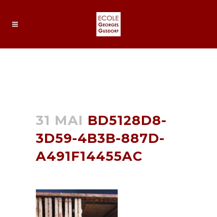
BD5128D8-3D59-4B3B-887D-
A491F14455AC
31 MAI
BD5128D8-
3D59-4B3B-887D-
A491F14455AC