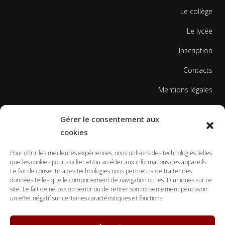
Le collège
Le lycée
Inscription
Contacts
Mentions légales
Politique de cookies
Gérer le consentement aux
cookies
Pour offrir les meilleures expériences, nous utilisons des technologies telles
que les cookies pour stocker et/ou accéder aux informations des appareils.
Le fait de consentir à ces technologies nous permettra de traiter des
données telles que le comportement de navigation ou les ID uniques sur ce
© Copyright Ecole Georges Gusdorf 2017
site. Le fait de ne pas consentir ou de retirer son consentement peut avoir
un effet négatif sur certaines caractéristiques et fonctions.