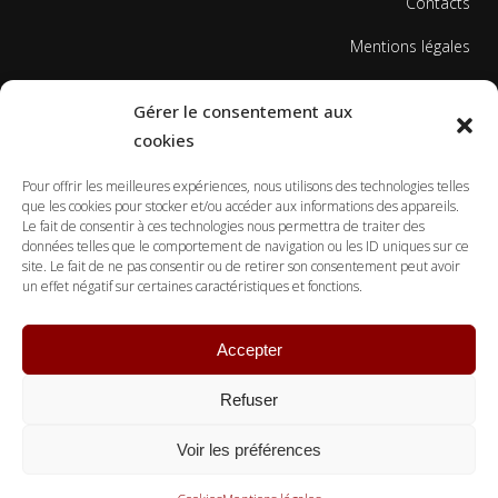
Contacts
Mentions légales
Politique de cookies
Gérer le consentement aux
cookies
Pour offrir les meilleures expériences, nous utilisons des technologies telles
que les cookies pour stocker et/ou accéder aux informations des appareils.
Le fait de consentir à ces technologies nous permettra de traiter des
données telles que le comportement de navigation ou les ID uniques sur ce
© Copyright Ecole Georges Gusdorf 2017
site. Le fait de ne pas consentir ou de retirer son consentement peut avoir
un effet négatif sur certaines caractéristiques et fonctions.
Accepter
Refuser
Voir les préférences