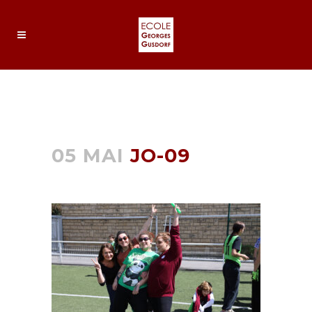
JO-09
05 MAI
JO-09