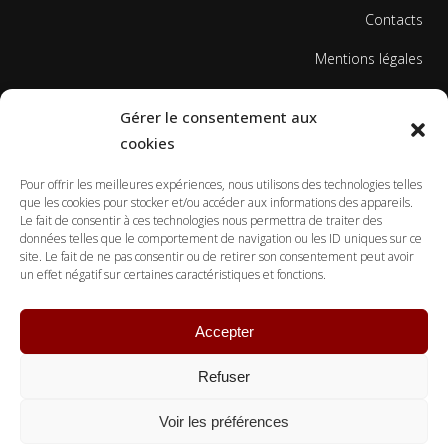
Contacts
Mentions légales
Politique de cookies
Gérer le consentement aux
cookies
Pour offrir les meilleures expériences, nous utilisons des technologies telles
que les cookies pour stocker et/ou accéder aux informations des appareils.
Le fait de consentir à ces technologies nous permettra de traiter des
données telles que le comportement de navigation ou les ID uniques sur ce
© Copyright Ecole Georges Gusdorf 2017
site. Le fait de ne pas consentir ou de retirer son consentement peut avoir
un effet négatif sur certaines caractéristiques et fonctions.
Accepter
Refuser
Voir les préférences