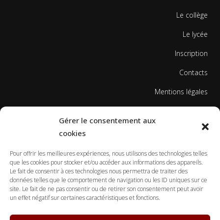
Le collège
Le lycée
Inscription
Contacts
Mentions légales
Politique de cookies
Gérer le consentement aux
cookies
Pour offrir les meilleures expériences, nous utilisons des technologies telles
que les cookies pour stocker et/ou accéder aux informations des appareils.
Le fait de consentir à ces technologies nous permettra de traiter des
données telles que le comportement de navigation ou les ID uniques sur ce
© Copyright Ecole Georges Gusdorf 2017
site. Le fait de ne pas consentir ou de retirer son consentement peut avoir
un effet négatif sur certaines caractéristiques et fonctions.