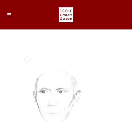
DOC20180628170957_004