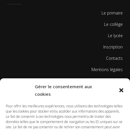
Le primaire
Le collège
Le lycée
Inscription
Contacts
Mentions légales
Politique de cookies
Gérer le consentement aux
cookies
Pour offrir les meilleures expériences, nous utilisons des technologies telles
que les cookies pour stocker et/ou accéder aux informations des appareils.
Le fait de consentir à ces technologies nous permettra de traiter des
données telles que le comportement de navigation ou les ID uniques sur ce
© Copyright Ecole Georges Gusdorf 2017
site. Le fait de ne pas consentir ou de retirer son consentement peut avoir