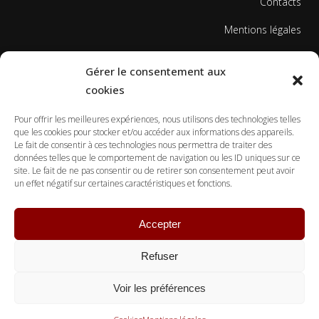
Contacts
Mentions légales
Politique de cookies
Gérer le consentement aux
cookies
Pour offrir les meilleures expériences, nous utilisons des technologies telles
que les cookies pour stocker et/ou accéder aux informations des appareils.
Le fait de consentir à ces technologies nous permettra de traiter des
données telles que le comportement de navigation ou les ID uniques sur ce
© Copyright Ecole Georges Gusdorf 2017
site. Le fait de ne pas consentir ou de retirer son consentement peut avoir
un effet négatif sur certaines caractéristiques et fonctions.
Accepter
Refuser
Voir les préférences